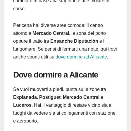
cambiare in base alla stagione e alle mostre in
corso.
Per cena hai diverse aree comode: il centro
attorno a
Mercado Central
, la zona del porto
oppure il tratto tra
Ensanche Diputación
e il
lungomare. Se pensi di fermarti una notte, qui trovi
anche spunti utili su
dove dormire ad Alicante
.
Dove dormire a Alicante
Se vuoi muoverti a piedi, punta sulle zone tra
Explanada
,
Postiguet
,
Mercado Central
e
Luceros
. Hai il vantaggio di restare vicino sia ai
luoghi da vedere sia ai collegamenti con stazione
e aeroporto.