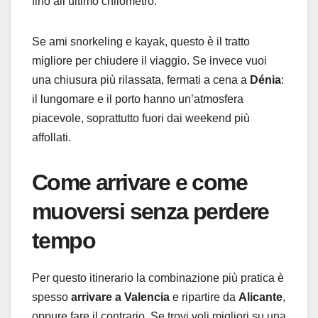
fino all’ultimo chilometro.
Se ami snorkeling e kayak, questo è il tratto
migliore per chiudere il viaggio. Se invece vuoi
una chiusura più rilassata, fermati a cena a
Dénia
:
il lungomare e il porto hanno un’atmosfera
piacevole, soprattutto fuori dai weekend più
affollati.
Come arrivare e come
muoversi senza perdere
tempo
Per questo itinerario la combinazione più pratica è
spesso
arrivare a Valencia
e ripartire da
Alicante
,
oppure fare il contrario. Se trovi voli migliori su una