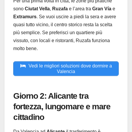
Per una prima volta in città, le zone più pratiche
sono
Ciutat Vella
,
Ruzafa
e l’area tra
Gran Vía
e
Extramurs
. Se vuoi uscire a piedi la sera e avere
quasi tutto vicino, il centro storico resta la scelta
più semplice. Se preferisci un quartiere più
vissuto, con locali e ristoranti, Ruzafa funziona
molto bene.
Vedi le migliori soluzioni dove dormire a
Valencia
Giorno 2: Alicante tra
fortezza, lungomare e mare
cittadino
Da Valencia ad
Alicante
il trasferimento è