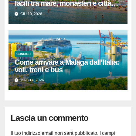
facili tra mare, monasteri e città
catalane (con tempi reali e itinerari
GIU 10, 2026
pronti)
CONSIGLI
Come arrivare a Malaga dall’Italia:
voli, treni e bus
MAG 14, 2026
Lascia un commento
Il tuo indirizzo email non sarà pubblicato.
I campi