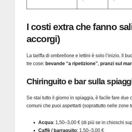
I costi extra che fanno sali
accorgi)
La tariffa di ombrellone e lettini è solo l’inizio. 
tre cose:
bevande “a ripetizione”
,
pranzi sul ma
Chiringuito e bar sulla spiaggi
Se stai tutto il giorno in spiaggia, è facile fare due
comuni che puoi aspettarti (soprattutto nelle zone t
Acqua
: 1,50–3,00 € (di più se in chioschi supe
Caffè / barraquito
: 1,50–3,00 €