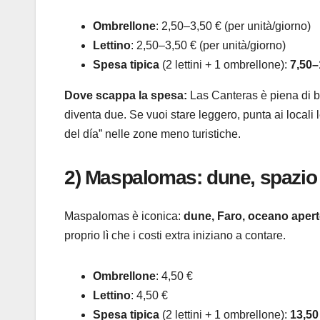
Ombrellone
: 2,50–3,50 € (per unità/giorno)
Lettino
: 2,50–3,50 € (per unità/giorno)
Spesa tipica
(2 lettini + 1 ombrellone):
7,50–
Dove scappa la spesa:
Las Canteras è piena di bar
diventa due. Se vuoi stare leggero, punta ai locali
del día” nelle zone meno turistiche.
2) Maspalomas: dune, spazio in
Maspalomas è iconica:
dune, Faro, oceano aper
proprio lì che i costi extra iniziano a contare.
Ombrellone
: 4,50 €
Lettino
: 4,50 €
Spesa tipica
(2 lettini + 1 ombrellone):
13,50