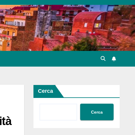
pagna
Cerca
Cerca
ità