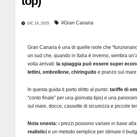
top)
#Gran Canaria
DIC 16, 2025
Gran Canaria è una di quelle isole che “funzionano”
un sud che, quando in Italia è inverno, sembra un’
volta arrivati:
la spiaggia può essere super eco
lettini, ombrellone, chiringuito
e pranzo sul mare n
In questa guida ti porto dritto al punto:
tariffe di om
“conto finale” per una giornata tipo) e una panora
sul mare, docce, cassette di sicurezza e piccole t
Nota onesta:
i prezzi possono variare in base alla s
realistici
e un metodo semplice per stimare il budget