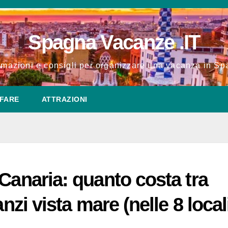
Spagna Vacanze .IT
rmazioni e consigli per organizzare una vacanza in S
FARE
ATTRAZIONI
Canaria: quanto costa tra
anzi vista mare (nelle 8 local