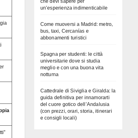
che devi sapere per
un’esperienza indimenticabile
ggia
Come muoversi a Madrid: metro,
bus, taxi, Cercanías e
abbonamenti turistici
i
Spagna per studenti: le città
universitarie dove si studia
er
meglio e con una buona vita
notturna
Cattedrale di Siviglia e Giralda: la
guida definitiva per innamorarti
del cuore gotico dell’Andalusia
ppia
(con prezzi, orari, storia, itinerari
e consigli locali)
ti”