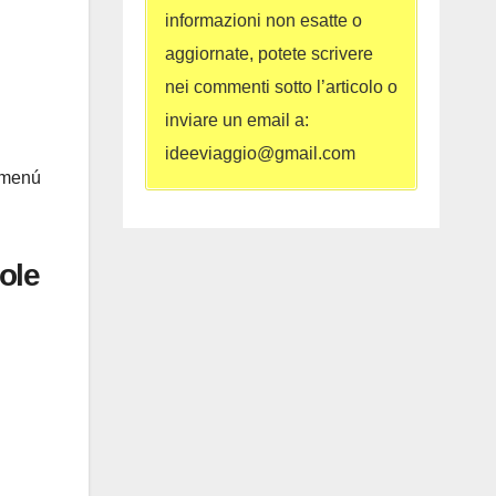
informazioni non esatte o
aggiornate, potete scrivere
nei commenti sotto l’articolo o
inviare un email a:
ideeviaggio@gmail.com
 “menú
sole