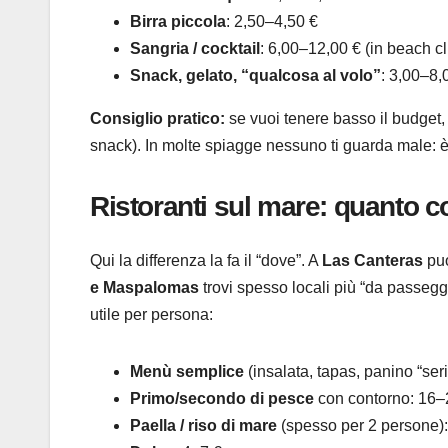
Birra piccola
: 2,50–4,50 €
Sangria / cocktail
: 6,00–12,00 € (in beach c
Snack, gelato, “qualcosa al volo”
: 3,00–8,
Consiglio pratico:
se vuoi tenere basso il budget, 
snack). In molte spiagge nessuno ti guarda male: 
Ristoranti sul mare: quanto c
Qui la differenza la fa il “dove”. A
Las Canteras
puo
e Maspalomas
trovi spesso locali più “da passeggi
utile per persona:
Menù semplice
(insalata, tapas, panino “ser
Primo/secondo di pesce
con contorno: 16–
Paella / riso di mare
(spesso per 2 persone)