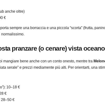
lub anche oltre)
00 €
porta sempre una borraccia e una piccola “scorta” (frutta, panin
è normalissimo.
osta pranzare (o cenare) vista oceano
i mangiare bene anche con un conto onesto, mentre tra
Melon
ata serale” e prezzi mediamente più alti. Per orientarti, una sti
io”): 10–18 €
28 €
: 28–50 €