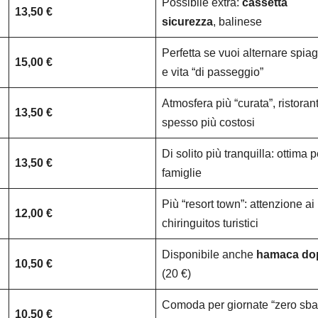
Possibile extra:
cassetta
13,50 €
sicurezza
, balinese
Perfetta se vuoi alternare spia
15,00 €
e vita “di passeggio”
Atmosfera più “curata”, ristorant
13,50 €
spesso più costosi
Di solito più tranquilla: ottima p
13,50 €
famiglie
Più “resort town”: attenzione ai
12,00 €
chiringuitos turistici
Disponibile anche
hamaca do
10,50 €
(20 €)
Comoda per giornate “zero sbat
10,50 €