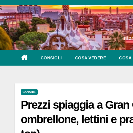
Salta
al
contenuto
Info
CONSIGLI
COSA VEDERE
COSA 
CANARIE
Prezzi spiaggia a Gran 
ombrellone, lettini e pr