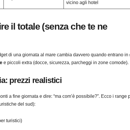
vicino agli hotel
re il totale (senza che te ne
Il budget di una giornata al mare cambia davvero quando entrano in
re
e piccoli extra (docce, sicurezza, parcheggi in zone comode).
a: prezzi realistici
 conti a fine giornata e dire: “ma com’è possibile?”. Ecco i range 
uristiche del sud):
r turistici)