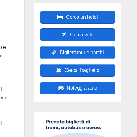
Cerca un hotel
Cerca volo
o e
Biglietti tour e parchi
a
Cerca Traghetto
Noleggia auto
i
nti
i