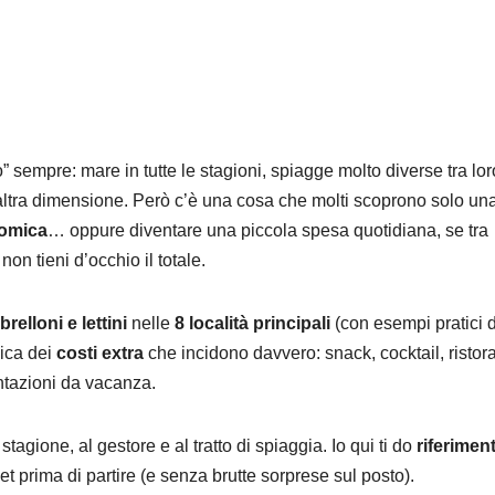
 sempre: mare in tutte le stagioni, spiagge molto diverse tra lor
altra dimensione. Però c’è una cosa che molti scoprono solo un
nomica
… oppure diventare una piccola spesa quotidiana, se tra
on tieni d’occhio il totale.
brelloni e lettini
nelle
8 località principali
(con esempi pratici d
mica dei
costi extra
che incidono davvero: snack, cocktail, ristora
entazioni da vacanza.
tagione, al gestore e al tratto di spiaggia. Io qui ti do
riferiment
 prima di partire (e senza brutte sorprese sul posto).