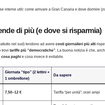
sorse interne utili: come arrivare a Gran Canaria e dove dormire (
nde di più (e dove si risparmia)
prattutto nel sud) tendono ad avere
costi giornalieri più alti
rispe
 trovi
tariffe più “democratiche”
. La buona notizia è che, anch
e
cosa paghi
e cosa invece è evitabile.
Giornata “tipo” (2 lettini +
Da sapere
1 ombrellone)
7,50–12 €
Tariffa “per unità”; orari ampi