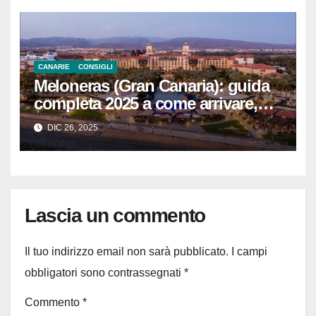
CANARIE
CONSIGLI
Meloneras (Gran Canaria): guida
completa 2025 a come arrivare,
cosa vedere e fare, dove mangiare
DIC 26, 2025
e dormire, con consigli pratici per
organizzare il viaggio
Lascia un commento
Il tuo indirizzo email non sarà pubblicato.
I campi
obbligatori sono contrassegnati
*
Commento
*