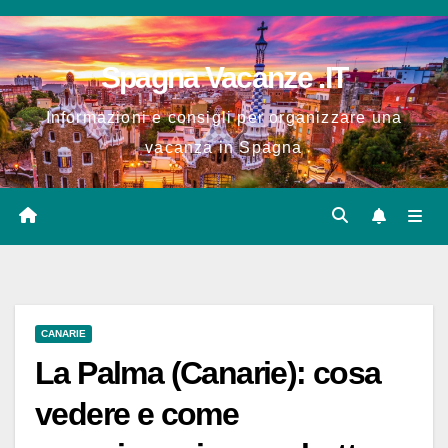
Salta
al
Spagna Vacanze .IT
contenuto
Informazioni e consigli per organizzare una
vacanza in Spagna
CANARIE
La Palma (Canarie): cosa
vedere e come