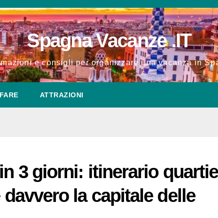
Spagna Vacanze .IT
rmazioni e consigli per organizzare una vacanza in S
FARE
ATTRAZIONI
n 3 giorni: itinerario quarti
 davvero la capitale delle