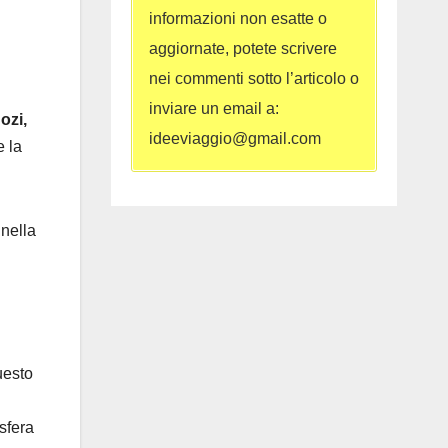
informazioni non esatte o
aggiornate, potete scrivere
nei commenti sotto l’articolo o
inviare un email a:
ozi,
ideeviaggio@gmail.com
e la
nella
uesto
sfera