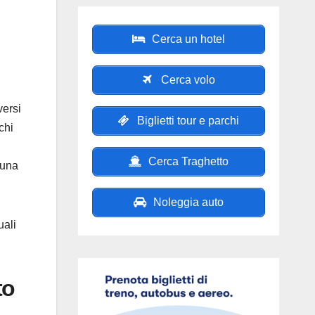
Cerca un hotel
Cerca volo
versi
Biglietti tour e parchi
chi
Cerca Traghetto
 una
Noleggia auto
uali
to