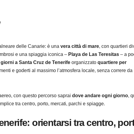
e
balneare delle Canarie: è una
vera città di mare
, con quartieri di
i ombrosi e una spiaggia iconica –
Playa de Las Teresitas
– a po
3 giorni a Santa Cruz de Tenerife
organizzato
quartiere per
amenti e goderti al massimo l’atmosfera locale, senza correre da
in aereo, con questo percorso saprai
dove andare ogni giorno
, q
plice tra centro, porto, mercati, parchi e spiagge.
erife: orientarsi tra centro, por