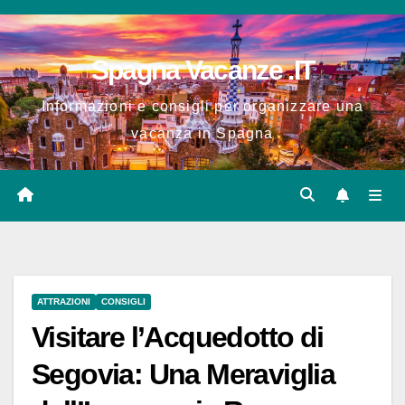
Salta
al
Spagna Vacanze .IT
contenuto
Informazioni e consigli per organizzare una
vacanza in Spagna
ATTRAZIONI
CONSIGLI
Visitare l’Acquedotto di
Segovia: Una Meraviglia