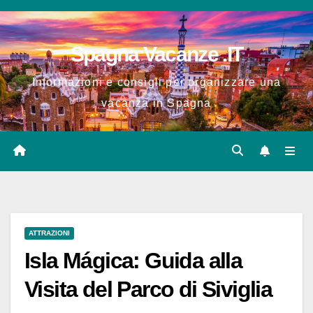
Salta
al
Spagna Vacanze .IT
contenuto
Informazioni e consigli per organizzare una
vacanza in Spagna
ATTRAZIONI
Isla Mágica: Guida alla
Visita del Parco di Siviglia