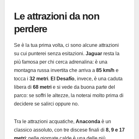
Le attrazioni da non
perdere
Se è la tua prima volta, ci sono alcune attrazioni
su cui punterei senza esitazioni.
Jaguar
resta la
più famosa per chi cerca adrenalina: è una
montagna russa invertita che arriva a
85 km/h
e
tocca i
32 metri
.
El Desafío
, invece, è una caduta
libera di
68 metri
e si vede da buona parte del
parco: se soffri le altezze, la noterai molto prima di
decidere se salirci oppure no.
Tra le attrazioni acquatiche,
Anaconda
è un
classico assoluto, con tre discese finali di
8, 9 e 17
metri
; nelle giornate calde è una delle più