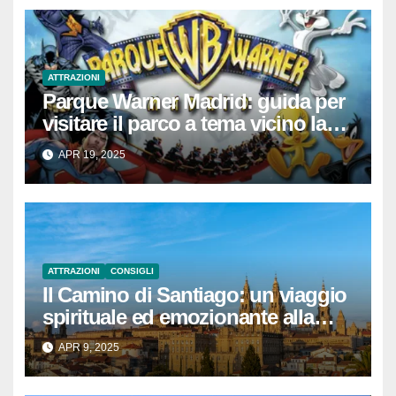
ATTRAZIONI
Parque Warner Madrid: guida per
visitare il parco a tema vicino la
capitale spagnola
APR 19, 2025
ATTRAZIONI
CONSIGLI
Il Camino di Santiago: un viaggio
spirituale ed emozionante alla
scoperta di se stessi e della storia
APR 9, 2025