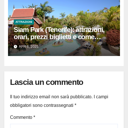
ATTRAZIONI
Siam Park (Tenerife): attrazioni,
orari, prezzi biglietti e come
arrivare
APR 6, 2025
Lascia un commento
Il tuo indirizzo email non sarà pubblicato.
I campi
obbligatori sono contrassegnati
*
Commento
*