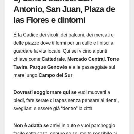
Antonio, San Juan, Plaza de
las Flores e dintorni
È la Cadice dei vicoli, dei balconi, dei mercati e
delle piazze dove ti fermi per un caffè e finisci a
guardare la vita locale. Qui sei vicino a punti
chiave come
Cattedrale
,
Mercado Central
,
Torre
Tavira
,
Parque Genovés
e alle passeggiate sul
mare lungo
Campo del Sur
.
Dovresti soggiornare qui se
vuoi muoverti a
piedi, fare serate di tapas senza pensare ai rientri,
svegliarti e essere già “dentro” la città.
Non è adatta se
arrivi in auto e vuoi parcheggio
facile sotto casa, oppure se sei molto sensibile ai