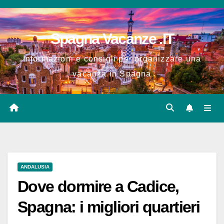
Salta
al
Spagna Vacanze .IT
contenuto
Informazioni e consigli per organizzare una
vacanza in Spagna
ANDALUSIA
Dove dormire a Cadice,
Spagna: i migliori quartieri