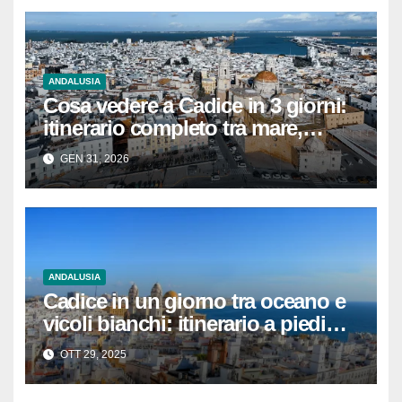
ANDALUSIA
Cosa vedere a Cadice in 3 giorni:
itinerario completo tra mare,
storia e tapas
GEN 31, 2026
ANDALUSIA
Cadice in un giorno tra oceano e
vicoli bianchi: itinerario a piedi
con highlights e mappa
OTT 29, 2025