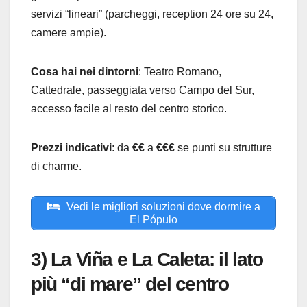
servizi “lineari” (parcheggi, reception 24 ore su 24,
camere ampie).
Cosa hai nei dintorni
: Teatro Romano,
Cattedrale, passeggiata verso Campo del Sur,
accesso facile al resto del centro storico.
Prezzi indicativi
: da
€€
a
€€€
se punti su strutture
di charme.
Vedi le migliori soluzioni dove dormire a
El Pópulo
3) La Viña e La Caleta: il lato
più “di mare” del centro